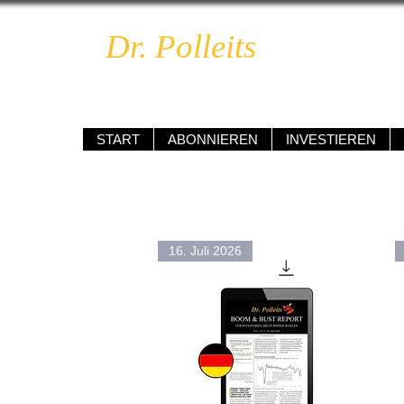
Dr. Polleits
BOOM & 
unabhängig • kompetent • renditeo
START
ABONNIEREN
INVESTIEREN
16. Juli 2026