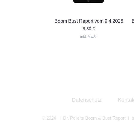
Schnellansicht
Boom Bust Report vom 9.4.2026
Preis
9,50 €
inkl. MwSt.
Datenschutz
Kontak
© 2024 I Dr. Polleits Boom & Bust Report I
b