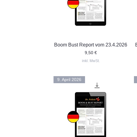
Schnellansicht
Boom Bust Report vom 23.4.2026
Preis
9,50 €
inkl. MwSt.
9. April 2026