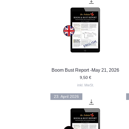
Schnellansicht
Boom Bust Report -May 21, 2026
Preis
9,50 €
inkl. MwSt.
23. April 2026