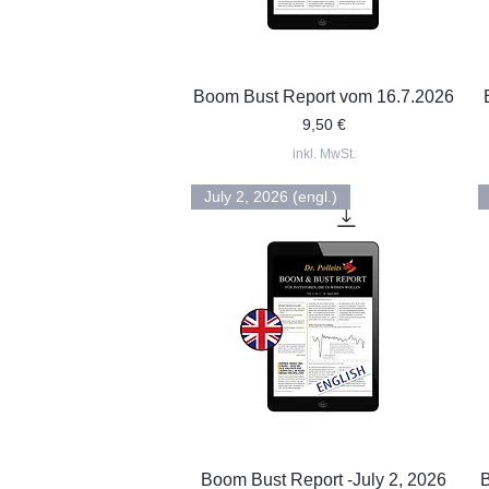
Schnellansicht
Boom Bust Report vom 16.7.2026
Preis
9,50 €
inkl. MwSt.
July 2, 2026 (engl.)
Schnellansicht
Boom Bust Report -July 2, 2026
B