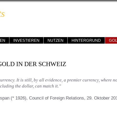
ts
BOOM & BUST REPORT
ngig • kompetent • renditeorientiert • verständlich
EN
INVESTIEREN
NUTZEN
HINTERGRUND
GO
GOLD IN DER SCHWEIZ
urrency. It is still, by all evidence, a premier currency, where no
cluding the dollar, can match it.”
span (* 1926), Council of Foreign Relations, 29. Oktober 20