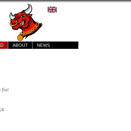
LD
ABOUT
NEWS
 fiat
14