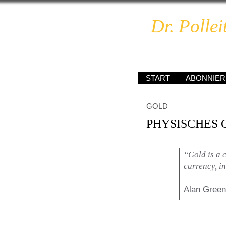
Dr. Pollei
unabhä
START
ABONNIER
GOLD
PHYSISCHES 
“Gold is a c
currency, in
Alan Green