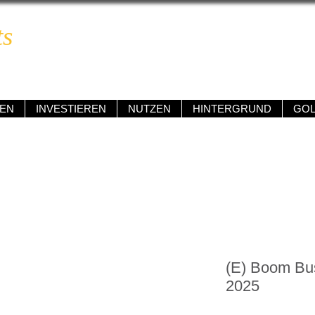
ts
BOOM & BUST REPORT
ngig • kompetent • renditeorientiert • verständlich
EN
INVESTIEREN
NUTZEN
HINTERGRUND
GO
(E) Boom Bus
2025