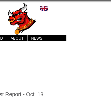
LD
ABOUT
NEWS
t Report - Oct. 13,