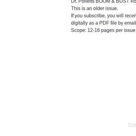
Dr. Polleits BOOM & BUST R
This is an older issue.
If you subscribe, you will rece
digitally as a PDF file by email
Scope: 12-16 pages per issue
Da