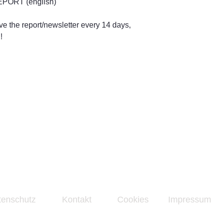
EPORT (english)
ive the report/newsletter every 14 days,
!
tenschutz
Kontakt
Cookies
Impressum