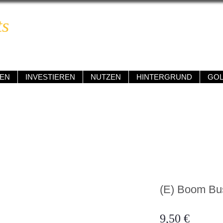
ts
BOOM & BUST REPORT
ngig • kompetent • renditeorientiert • verständlich
EN
INVESTIEREN
NUTZEN
HINTERGRUND
GO
(E) Boom Bus
Preis
9,50 €