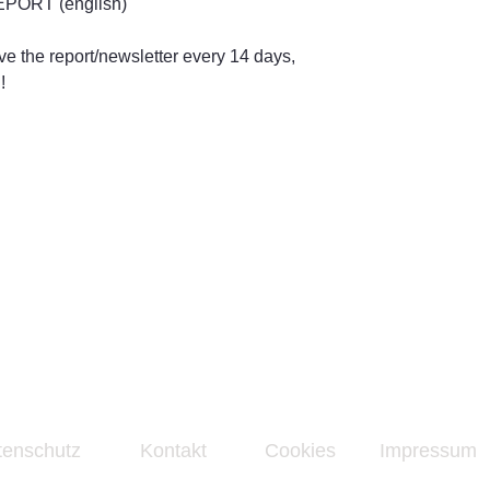
EPORT (english)
ive the report/newsletter every 14 days,
!
tenschutz
Kontakt
Cookies
Impressum