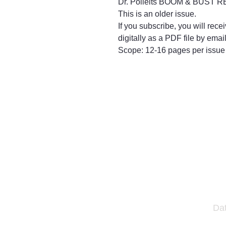
Dr. Polleits BOOM & BUST R
This is an older issue.
If you subscribe, you will rece
digitally as a PDF file by email
Scope: 12-16 pages per issue
Da